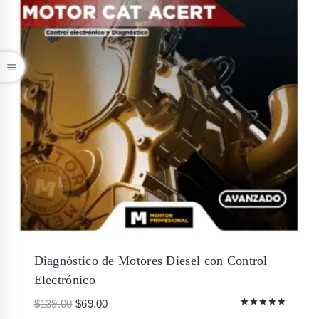
Diagnóstico de Motores Diesel con Control
Electrónico
$
139.00
$
69.00
Valorado