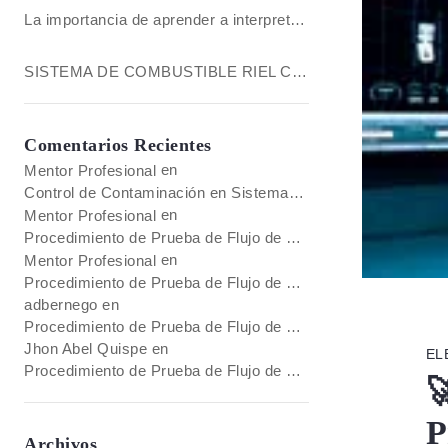
La importancia de aprender a interpretar planos hidráulicos al diagnosticar fallas en maquinaria pesada
SISTEMA DE COMBUSTIBLE RIEL COMÚN EN MOTORES C6.6 (COMMON RAIL)
Comentarios Recientes
en
Mentor Profesional
Control de Contaminación en Sistemas de Fluidos Caterpillar
en
Mentor Profesional
Procedimiento de Prueba de Flujo de una Bomba Hidráulica en Excavadoras Caterpillar Serie 300
en
Mentor Profesional
Procedimiento de Prueba de Flujo de una Bomba Hidráulica en Excavadoras Caterpillar Serie 300
adbernego
en
Procedimiento de Prueba de Flujo de una Bomba Hidráulica en Excavadoras Caterpillar Serie 300
Jhon Abel Quispe
en
EL
Procedimiento de Prueba de Flujo de una Bomba Hidráulica en Excavadoras Caterpillar Serie 300

P
Archivos