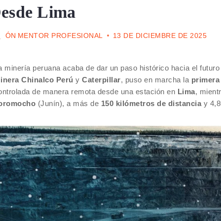
esde Lima
ÓN
MENTOR PROFESIONAL
13 DE DICIEMBRE DE 2025
a minería peruana acaba de dar un paso histórico hacia el futuro
inera Chinalco Perú
y
Caterpillar
, puso en marcha la
primera
ontrolada de manera remota desde una estación en
Lima
, mient
oromocho
(Junín), a más de
150 kilómetros de distancia
y 4,8