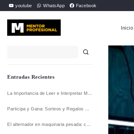
youtube
WhatsApp
Facebook
Inicio
Entradas Recientes
La Importancia de Leer e Interpretar Manuales en Inglés para Maquinaria Pesada
Participa y Gana: Sorteos y Regalos Especiales
El alternador en maquinaria pesada: cuidados, fallas comunes y pruebas paso a paso