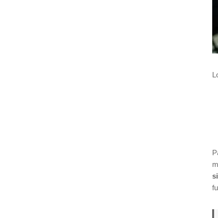
L
P
m
s
f