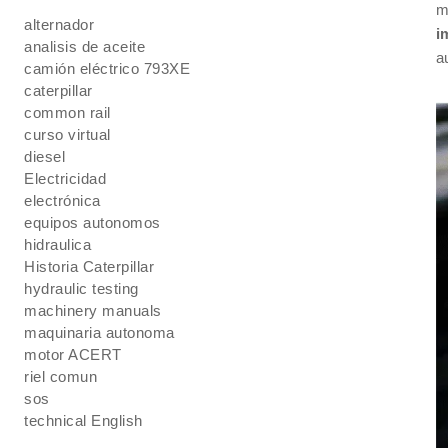
m
alternador
i
analisis de aceite
a
camión eléctrico 793XE
caterpillar
common rail
curso virtual
diesel
Electricidad
electrónica
equipos autonomos
hidraulica
Historia Caterpillar
hydraulic testing
machinery manuals
maquinaria autonoma
motor ACERT
riel comun
sos
technical English