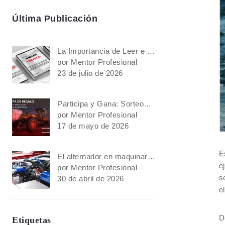
Última Publicación
La Importancia de Leer e Interpretar Manuales en Inglés para Maquinaria Pesada
por Mentor Profesional
23 de julio de 2026
Participa y Gana: Sorteos y Regalos Especiales
por Mentor Profesional
17 de mayo de 2026
E
El alternador en maquinaria pesada: cuidados, fallas comunes y pruebas paso a paso
e
por Mentor Profesional
s
30 de abril de 2026
e
D
Etiquetas