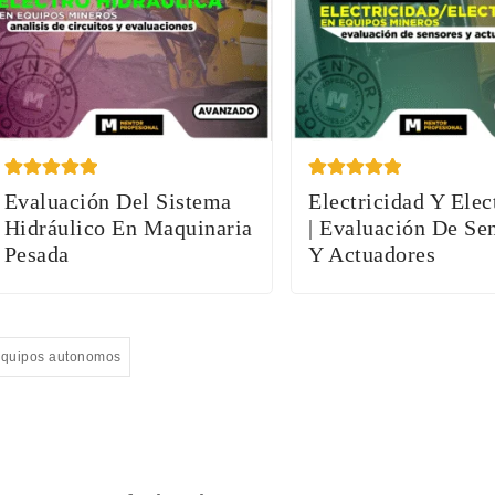
Valorado
5
Valorado
6
Evaluación Del Sistema
Electricidad Y Elec
con
con
Hidráulico En Maquinaria
| Evaluación De Se
5.00
5.00
de 5 en
de 5 en
Pesada
Y Actuadores
base a
base a
valoraciones
valoraciones
de clientes
de clientes
equipos autonomos