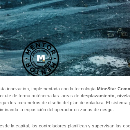
sta innovación, implementada con la tecnología
MineStar Comma
jecute de forma autónoma las tareas de
desplazamiento, nivela
egún los parámetros de diseño del plan de voladura. El sistema 
liminando la exposición del operador en zonas de riesgo.
esde la capital, los controladores planifican y supervisan las op